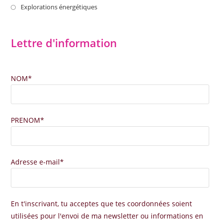
nouvel
un
dans
S’ouvre
Explorations énergétiques
onglet
nouvel
un
dans
onglet
nouvel
un
Lettre d'information
onglet
nouvel
onglet
NOM*
PRENOM*
Adresse e-mail*
En t'inscrivant, tu acceptes que tes coordonnées soient
utilisées pour l'envoi de ma newsletter ou informations en