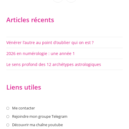
dans
dans
un
un
nouvel
nouvel
Articles récents
onglet
onglet
Vénérer l’autre au point d’oublier qui on est ?
2026 en numérologie : une année 1
Le sens profond des 12 archétypes astrologiques
Liens utiles
S’ouvre
Me contacter
dans
S’ouvre
Rejoindre mon groupe Telegram
un
dans
S’ouvre
Découvrir ma chaîne youtube