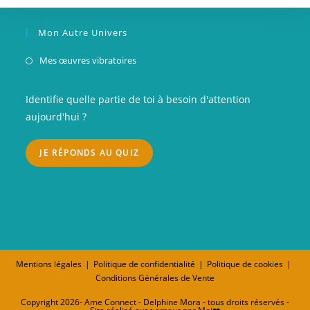
Mon Autre Univers
S’ouvre
Mes œuvres vibratoires
dans
un
Identifie quelle partie de toi à besoin d'attention
nouvel
aujourd'hui ?
onglet
JE RÉPONDS AU QUIZ
Mentions légales
Politique de confidentialité
Politique de cookies
Conditions Générales de Vente
Copyright 2026- Ame Connect - Delphine Mora - tous droits réservés -