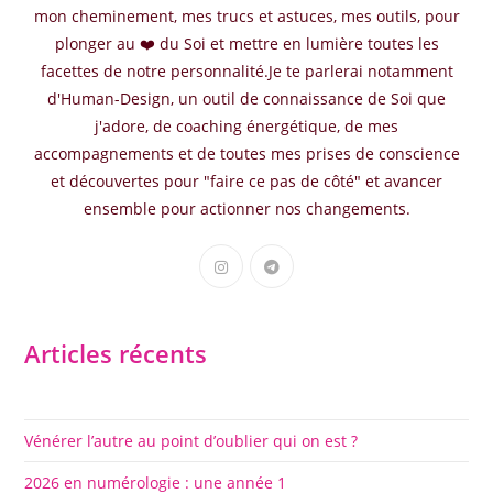
mon cheminement, mes trucs et astuces, mes outils, pour
plonger au ❤️ du Soi et mettre en lumière toutes les
facettes de notre personnalité.Je te parlerai notamment
d'Human-Design, un outil de connaissance de Soi que
j'adore, de coaching énergétique, de mes
accompagnements et de toutes mes prises de conscience
et découvertes pour "faire ce pas de côté" et avancer
ensemble pour actionner nos changements.
S’ouvre
S’ouvre
dans
dans
un
un
nouvel
nouvel
Articles récents
onglet
onglet
Vénérer l’autre au point d’oublier qui on est ?
2026 en numérologie : une année 1