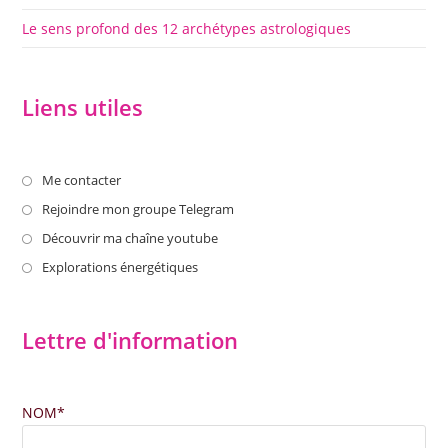
Le sens profond des 12 archétypes astrologiques
Liens utiles
S’ouvre
Me contacter
dans
S’ouvre
Rejoindre mon groupe Telegram
un
dans
S’ouvre
Découvrir ma chaîne youtube
nouvel
un
dans
S’ouvre
Explorations énergétiques
onglet
nouvel
un
dans
onglet
nouvel
un
Lettre d'information
onglet
nouvel
onglet
NOM*