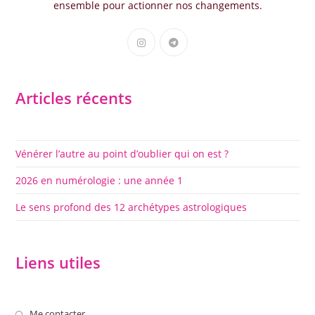
ensemble pour actionner nos changements.
S’ouvre
S’ouvre
dans
dans
un
un
nouvel
nouvel
Articles récents
onglet
onglet
Vénérer l’autre au point d’oublier qui on est ?
2026 en numérologie : une année 1
Le sens profond des 12 archétypes astrologiques
Liens utiles
S’ouvre
Me contacter