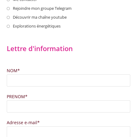
dans
S’ouvre
Rejoindre mon groupe Telegram
un
dans
S’ouvre
Découvrir ma chaîne youtube
nouvel
un
dans
S’ouvre
Explorations énergétiques
onglet
nouvel
un
dans
onglet
nouvel
un
Lettre d'information
onglet
nouvel
onglet
NOM*
PRENOM*
Adresse e-mail*