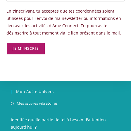
En t'inscrivant, tu acceptes que tes coordonnées soient
utilisées pour l'envoi de ma newsletter ou informations en
lien avec les activités d'Ame Connect. Tu pourras te
désinscrire à tout moment via le lien présent dans le mail.
Mon Autre Univers
S’ouvre
Mes œuvres vibratoires
dans
un
Identifie quelle partie de toi à besoin d'attention
nouvel
aujourd'hui ?